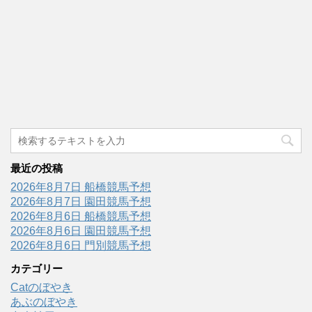
最近の投稿
2026年8月7日 船橋競馬予想
2026年8月7日 園田競馬予想
2026年8月6日 船橋競馬予想
2026年8月6日 園田競馬予想
2026年8月6日 門別競馬予想
カテゴリー
Catのぼやき
あぶのぼやき