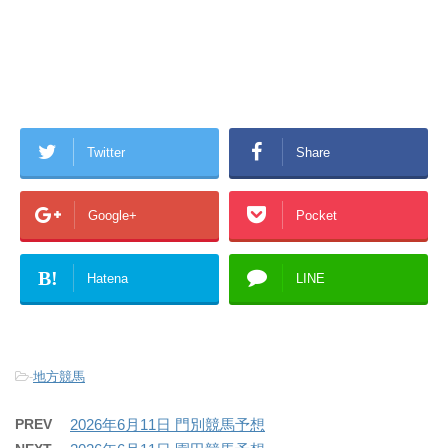
Twitter
Share
Google+
Pocket
B!
Hatena
LINE
-
地方競馬
PREV
2026年6月11日 門別競馬予想