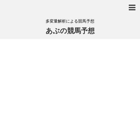
多変量解析による競馬予想
あぶの競馬予想