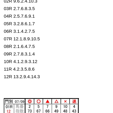
02R 9.6.2.4.10.3
03R 2.7.6.8.3.5
04R 2.5.7.6.9.1
05R 3.2.8.6.1.7
06R 3.1.4.2.7.5
07R 12.1.8.9.10.5
08R 2.1.6.4.7.5
09R 2.7.8.3.1.4
10R 4.1.2.9.3.12
11R 4.2.3.5.8.6
12R 13.2.9.4.14.3