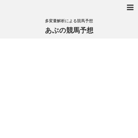
多変量解析による競馬予想
あぶの競馬予想