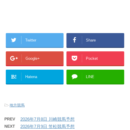
Twitter
Share
Google+
Pocket
B!
Hatena
LINE
-
地方競馬
PREV
2026年7月8日 川崎競馬予想
NEXT
2026年7月9日 笠松競馬予想