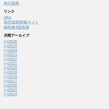
地方競馬
リンク
JRA
地方競馬情報サイト
南関東4競馬場
月間アーカイブ
(+)
2026
(+)
2025
(+)
2024
(+)
2023
(+)
2022
(+)
2021
(+)
2020
(+)
2019
(+)
2018
(+)
2017
(+)
2016
(+)
2015
(+)
2014