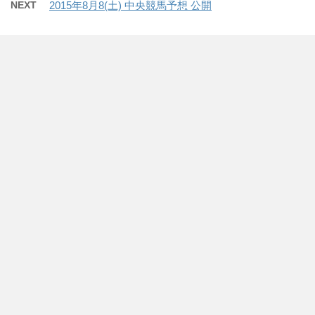
NEXT
2015年8月8(土) 中央競馬予想 公開