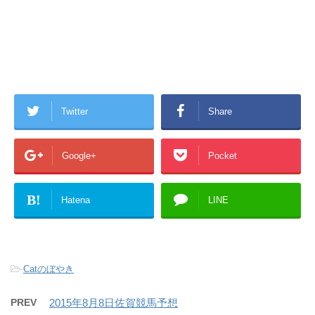
Twitter
Share
Google+
Pocket
B!
Hatena
LINE
-
Catのぼやき
PREV
2015年8月8日佐賀競馬予想