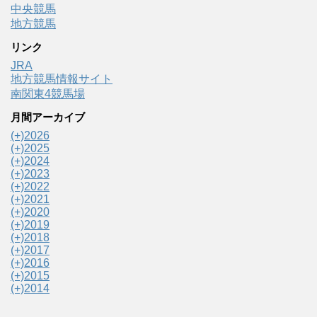
中央競馬
地方競馬
リンク
JRA
地方競馬情報サイト
南関東4競馬場
月間アーカイブ
(+)
2026
(+)
2025
(+)
2024
(+)
2023
(+)
2022
(+)
2021
(+)
2020
(+)
2019
(+)
2018
(+)
2017
(+)
2016
(+)
2015
(+)
2014