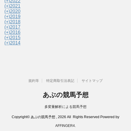
(+)
2022
(+)
2021
(+)
2020
(+)
2019
(+)
2018
(+)
2017
(+)
2016
(+)
2015
(+)
2014
規約等
特定商取引法表記
サイトマップ
あぶの競馬予想
多変量解析による競馬予想
Copyright© あぶの競馬予想 , 2026 All Rights Reserved Powered by
AFFINGER4
.