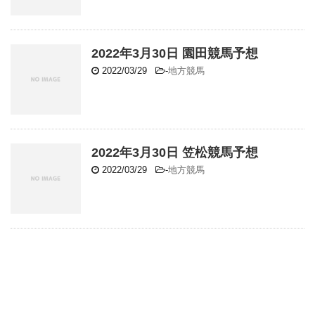
2022年3月30日 園田競馬予想
2022/03/29
-
地方競馬
2022年3月30日 笠松競馬予想
2022/03/29
-
地方競馬