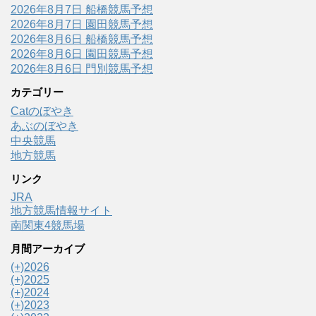
2026年8月7日 船橋競馬予想
2026年8月7日 園田競馬予想
2026年8月6日 船橋競馬予想
2026年8月6日 園田競馬予想
2026年8月6日 門別競馬予想
カテゴリー
Catのぼやき
あぶのぼやき
中央競馬
地方競馬
リンク
JRA
地方競馬情報サイト
南関東4競馬場
月間アーカイブ
(+)
2026
(+)
2025
(+)
2024
(+)
2023