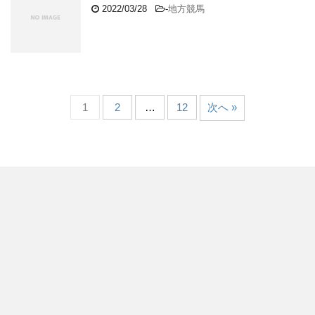
2022/03/28
-
地方競馬
1
2
…
12
次へ »