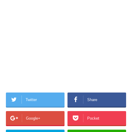
Twitter
Share
Google+
Pocket