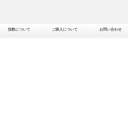
指数について
ご購入について
お問い合わせ