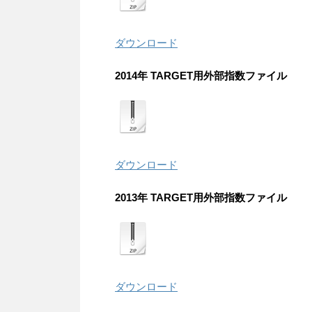
ダウンロード
2014年 TARGET用外部指数ファイル
ダウンロード
2013年 TARGET用外部指数ファイル
ダウンロード