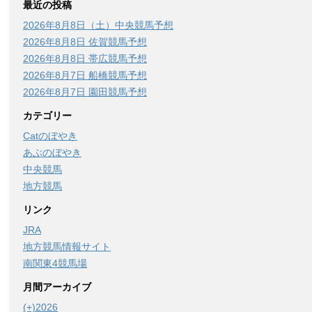
最近の投稿
2026年8月8日（土）中央競馬予想
2026年8月8日 佐賀競馬予想
2026年8月8日 帯広競馬予想
2026年8月7日 船橋競馬予想
2026年8月7日 園田競馬予想
カテゴリー
Catのぼやき
あぶのぼやき
中央競馬
地方競馬
リンク
JRA
地方競馬情報サイト
南関東4競馬場
月間アーカイブ
(+)
2026