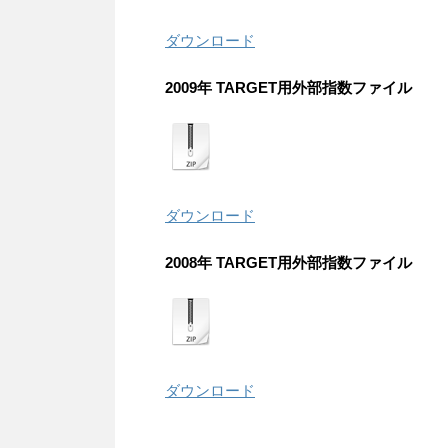
ダウンロード
2009年 TARGET用外部指数ファイル
ダウンロード
2008年 TARGET用外部指数ファイル
ダウンロード