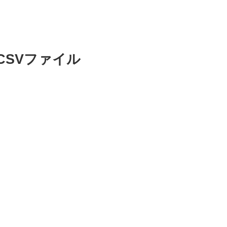
CSVファイル