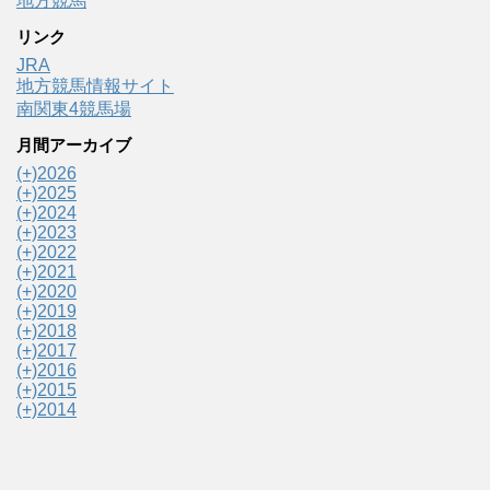
地方競馬
リンク
JRA
地方競馬情報サイト
南関東4競馬場
月間アーカイブ
(+)
2026
(+)
2025
(+)
2024
(+)
2023
(+)
2022
(+)
2021
(+)
2020
(+)
2019
(+)
2018
(+)
2017
(+)
2016
(+)
2015
(+)
2014