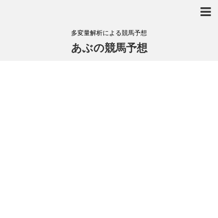
多変量解析による競馬予想
あぶの競馬予想