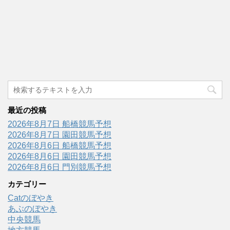
最近の投稿
2026年8月7日 船橋競馬予想
2026年8月7日 園田競馬予想
2026年8月6日 船橋競馬予想
2026年8月6日 園田競馬予想
2026年8月6日 門別競馬予想
カテゴリー
Catのぼやき
あぶのぼやき
中央競馬