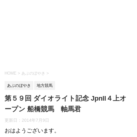
HOME
>
あぶのぼやき
>
あぶのぼやき
地方競馬
第５９回 ダイオライト記念 JpnII４上オ
ープン 船橋競馬 軸馬君
更新日：
2014年7月9日
おはようございます。