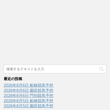
最近の投稿
2026年8月6日 船橋競馬予想
2026年8月6日 園田競馬予想
2026年8月6日 門別競馬予想
2026年8月5日 船橋競馬予想
2026年8月5日 園田競馬予想