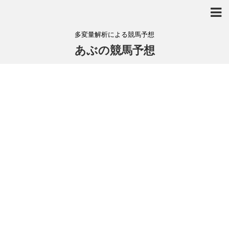
多変量解析による競馬予想
あぶの競馬予想