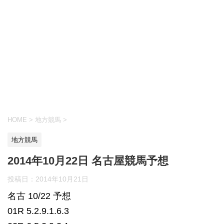
HOME
>
地方競馬
>
地方競馬
2014年10月22日 名古屋競馬予想
投稿日：
2014年10月21日
名古 10/22 予想
01R 5.2.9.1.6.3