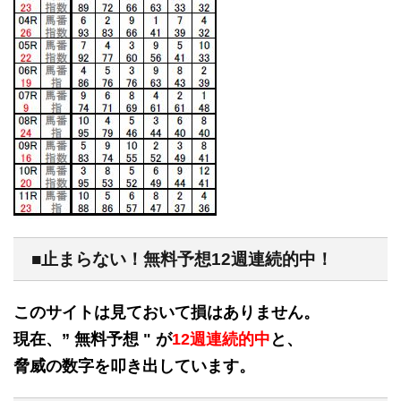
■止まらない！無料予想12週連続的中！
このサイトは見ておいて損はありません。
現在、” 無料予想 " が
12週連続的中
と、
脅威の数字を叩き出しています。