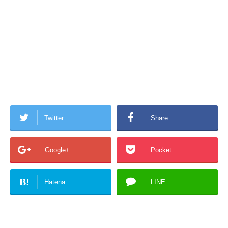
Twitter
Share
Google+
Pocket
B!
Hatena
LINE