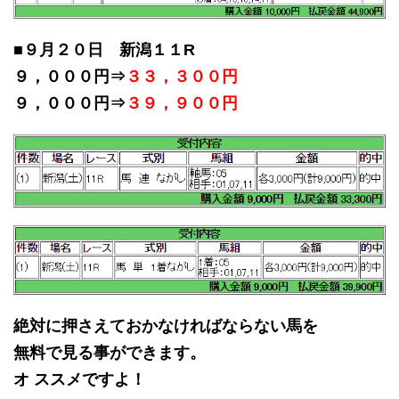
■９月２０日 新潟１１R
９，０００円⇒
３３，３００円
９，０００円⇒
３９，９００円
絶対に押さえておかなければならない馬を
無料で見る事ができます。
オ ススメですよ！