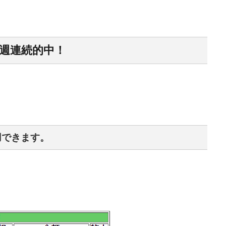
2週連続的中！
。
用できます。