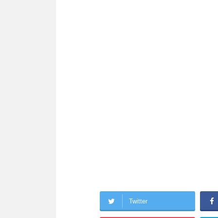
Twitter