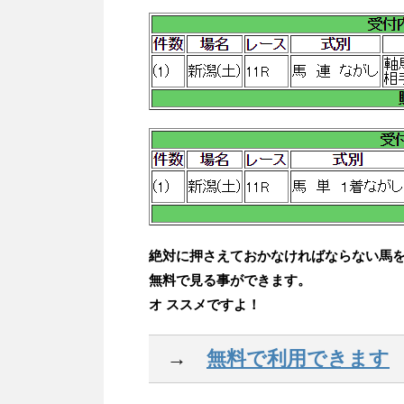
絶対に押さえておかなければならない馬
無料で見る事ができます。
オ ススメですよ！
→
無料で利用できます