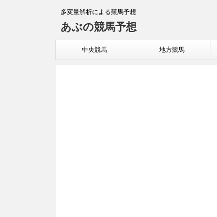
多変量解析による競馬予想
あぶの競馬予想
中央競馬
地方競馬