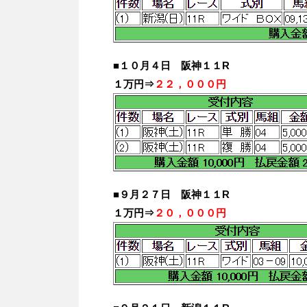
■１０月４日 阪神１１R
１万円⇒
２２，０００円
■９月２７日 阪神１１R
１万円⇒
２０，０００円