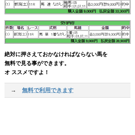
絶対に押さえておかなければならない馬を
無料で見る事ができます。
オ ススメですよ！
→
無料で利用できます