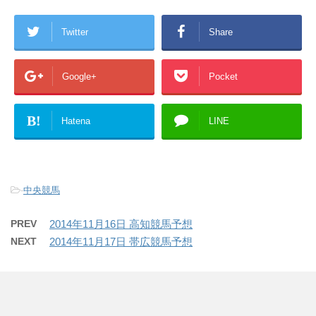
Twitter
Share
Google+
Pocket
B!
Hatena
LINE
-
中央競馬
PREV
2014年11月16日 高知競馬予想
NEXT
2014年11月17日 帯広競馬予想