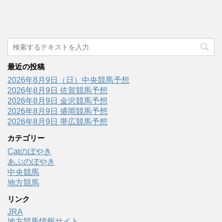
最近の投稿
2026年8月9日（日）中央競馬予想
2026年8月9日 佐賀競馬予想
2026年8月9日 金沢競馬予想
2026年8月9日 盛岡競馬予想
2026年8月9日 帯広競馬予想
カテゴリー
Catのぼやき
あぶのぼやき
中央競馬
地方競馬
リンク
JRA
地方競馬情報サイト