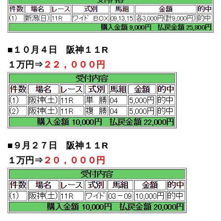
■１０月４日 阪神１１R
１万円⇒
２２，０００円
■９月２７日 阪神１１R
１万円⇒
２０，０００円