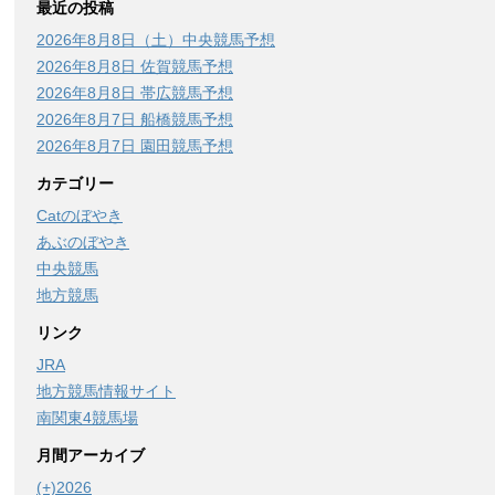
最近の投稿
2026年8月8日（土）中央競馬予想
2026年8月8日 佐賀競馬予想
2026年8月8日 帯広競馬予想
2026年8月7日 船橋競馬予想
2026年8月7日 園田競馬予想
カテゴリー
Catのぼやき
あぶのぼやき
中央競馬
地方競馬
リンク
JRA
地方競馬情報サイト
南関東4競馬場
月間アーカイブ
(+)
2026