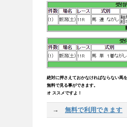
絶対に押さえておかなければならない馬
無料で見る事ができます。
オ ススメですよ！
→
無料で利用できます