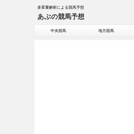
多変量解析による競馬予想
あぶの競馬予想
中央競馬
地方競馬