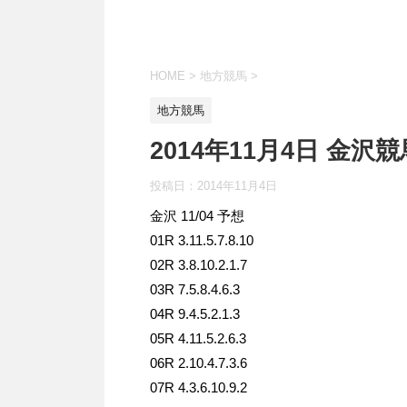
HOME
>
地方競馬
>
地方競馬
2014年11月4日 金沢
投稿日：
2014年11月4日
金沢 11/04 予想
01R 3.11.5.7.8.10
02R 3.8.10.2.1.7
03R 7.5.8.4.6.3
04R 9.4.5.2.1.3
05R 4.11.5.2.6.3
06R 2.10.4.7.3.6
07R 4.3.6.10.9.2