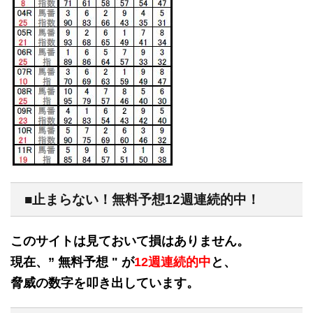
■止まらない！無料予想12週連続的中！
このサイトは見ておいて損はありません。
現在、” 無料予想 " が
12週連続的中
と、
脅威の数字を叩き出しています。