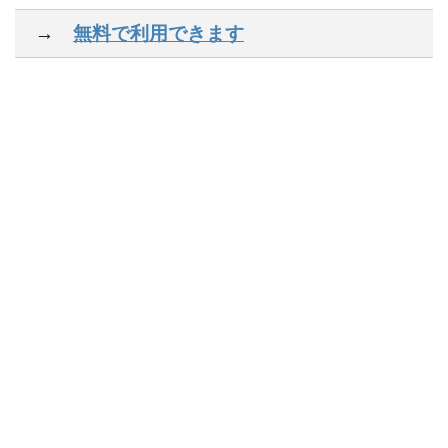
→
無料で利用できます