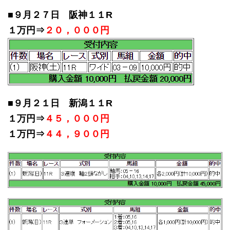
■９月２７日 阪神１１R
１万円⇒
２０，０００円
■９月２１日 新潟１１R
１万円⇒
４５，０００円
１万円⇒
４４，９００円