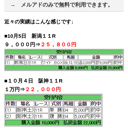
→
メルアドのみで無料で利用できます。
近々の実績はこんな感じです↓
■10月5日 新潟１１R
９，０００円⇒
２５，８００円
■１０月４日 阪神１１R
１万円⇒
２２，０００円