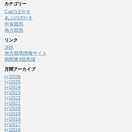
カテゴリー
Catのぼやき
あぶのぼやき
中央競馬
地方競馬
リンク
JRA
地方競馬情報サイト
南関東4競馬場
月間アーカイブ
(+)
2026
(+)
2025
(+)
2024
(+)
2023
(+)
2022
(+)
2021
(+)
2020
(+)
2019
(+)
2018
(+)
2017
(+)
2016