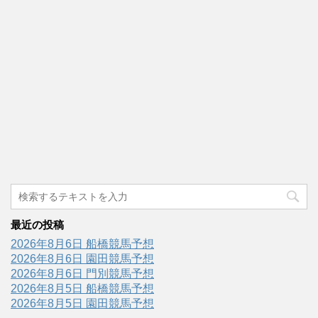
最近の投稿
2026年8月6日 船橋競馬予想
2026年8月6日 園田競馬予想
2026年8月6日 門別競馬予想
2026年8月5日 船橋競馬予想
2026年8月5日 園田競馬予想