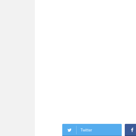
Twitter