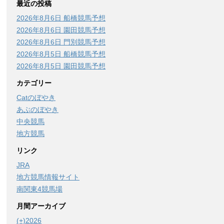
最近の投稿
2026年8月6日 船橋競馬予想
2026年8月6日 園田競馬予想
2026年8月6日 門別競馬予想
2026年8月5日 船橋競馬予想
2026年8月5日 園田競馬予想
カテゴリー
Catのぼやき
あぶのぼやき
中央競馬
地方競馬
リンク
JRA
地方競馬情報サイト
南関東4競馬場
月間アーカイブ
(+)
2026