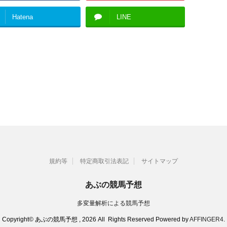
Hatena
LINE
規約等
特定商取引法表記
サイトマップ
あぶの競馬予想
多変量解析による競馬予想
Copyright© あぶの競馬予想 , 2026 All Rights Reserved Powered by
AFFINGER4
.