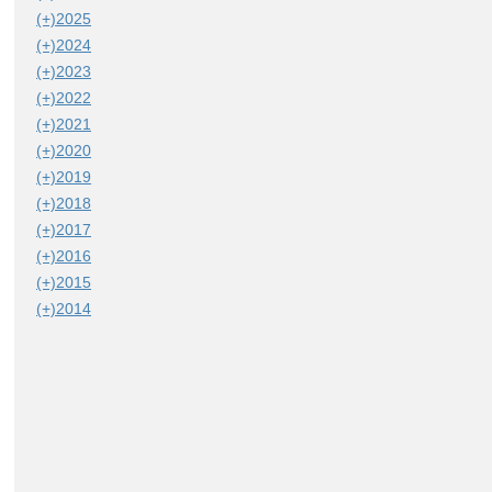
(+)
2025
(+)
2024
(+)
2023
(+)
2022
(+)
2021
(+)
2020
(+)
2019
(+)
2018
(+)
2017
(+)
2016
(+)
2015
(+)
2014