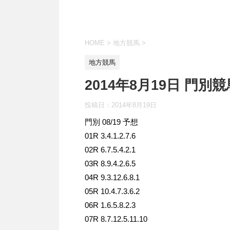
HOME
>
地方競馬
>
地方競馬
2014年8月19日 門別
投稿日：
2014年8月19日
門別 08/19 予想
01R 3.4.1.2.7.6
02R 6.7.5.4.2.1
03R 8.9.4.2.6.5
04R 9.3.12.6.8.1
05R 10.4.7.3.6.2
06R 1.6.5.8.2.3
07R 8.7.12.5.11.10