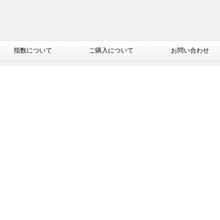
指数について
ご購入について
お問い合わせ