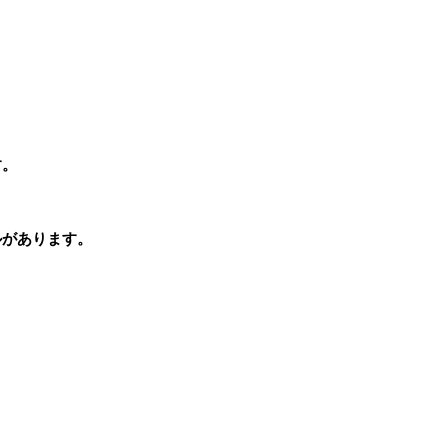
す。
」
ルがあります。
。