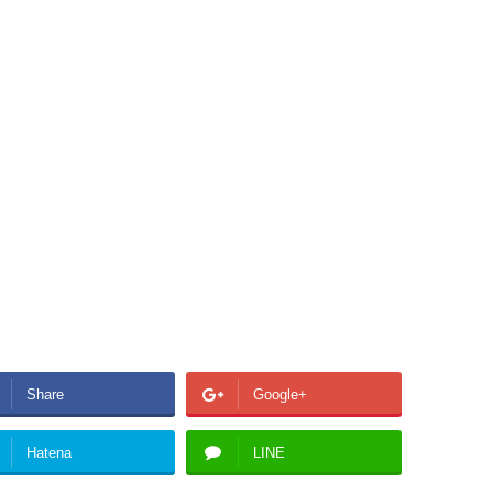
Share
Google+
Hatena
LINE