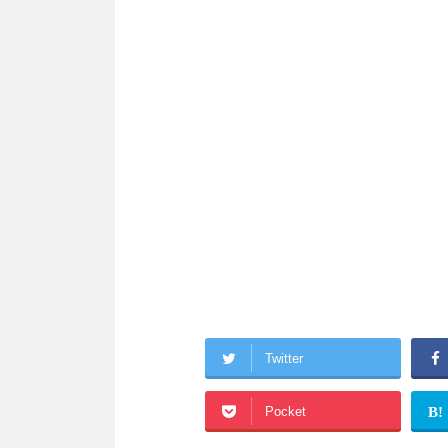
Twitter
Pocket
B!