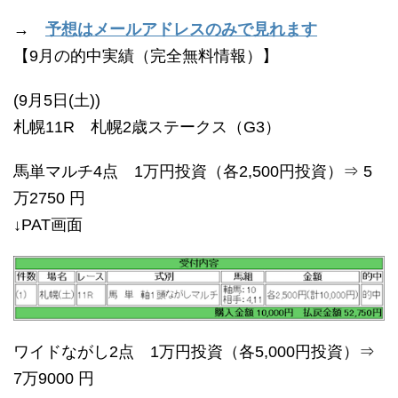
→
予想はメールアドレスのみで見れます
【9月の的中実績（完全無料情報）】
(9月5日(土))
札幌11R 札幌2歳ステークス（G3）
馬単マルチ4点 1万円投資（各2,500円投資）⇒ 5
万2750 円
↓PAT画面
ワイドながし2点 1万円投資（各5,000円投資）⇒
7万9000 円