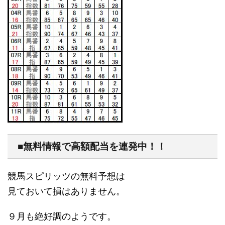
■無料情報で高額配当を連発中！！
競馬スピリッツの無料予想は
見ておいて損はありません。
９月も絶好調のようです。