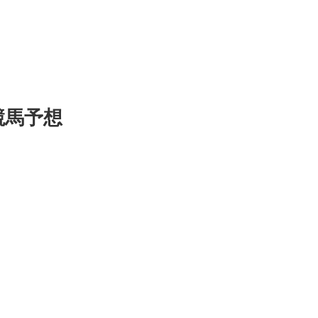
広競馬予想