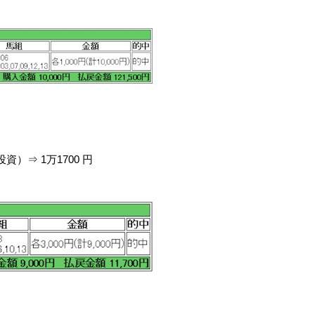
資）⇒ 1万1700 円