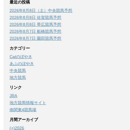
最近の投稿
2026年8月8日（土）中央競馬予想
2026年8月8日 佐賀競馬予想
2026年8月8日 帯広競馬予想
2026年8月7日 船橋競馬予想
2026年8月7日 園田競馬予想
カテゴリー
Catのぼやき
あぶのぼやき
中央競馬
地方競馬
リンク
JRA
地方競馬情報サイト
南関東4競馬場
月間アーカイブ
(+)
2026