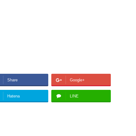
Share
Google+
Hatena
LINE