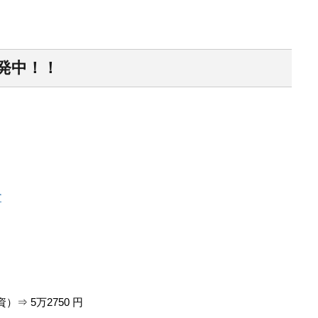
発中！！
す
⇒ 5万2750 円