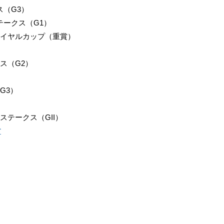
ス（G3）
ステークス（G1）
アロイヤルカップ（重賞）
クス（G2）
G3）
ンステークス（GII）
す