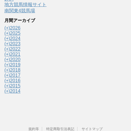
地方競馬情報サイト
南関東4競馬場
月間アーカイブ
(+)
2026
(+)
2025
(+)
2024
(+)
2023
(+)
2022
(+)
2021
(+)
2020
(+)
2019
(+)
2018
(+)
2017
(+)
2016
(+)
2015
(+)
2014
規約等
特定商取引法表記
サイトマップ