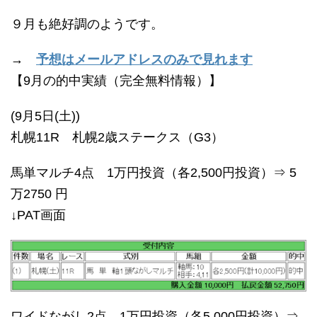
９月も絶好調のようです。
→
予想はメールアドレスのみで見れます
【9月の的中実績（完全無料情報）】
(9月5日(土))
札幌11R 札幌2歳ステークス（G3）
馬単マルチ4点 1万円投資（各2,500円投資）⇒ 5
万2750 円
↓PAT画面
ワイドながし2点 1万円投資（各5,000円投資）⇒