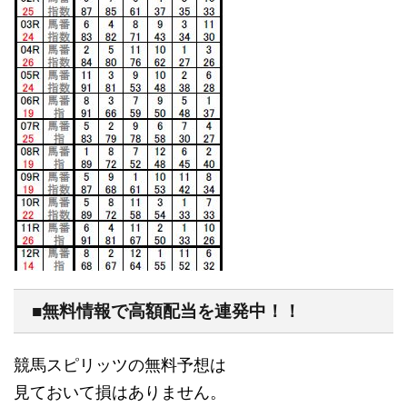
■無料情報で高額配当を連発中！！
競馬スピリッツの無料予想は
見ておいて損はありません。