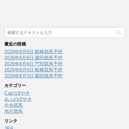
最近の投稿
2026年8月6日 船橋競馬予想
2026年8月6日 園田競馬予想
2026年8月6日 門別競馬予想
2026年8月5日 船橋競馬予想
2026年8月5日 園田競馬予想
カテゴリー
Catのぼやき
あぶのぼやき
中央競馬
地方競馬
リンク
JRA