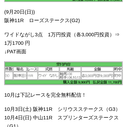
(9月20日(日))
阪神11R ローズステークス(G2)
ワイドながし3点 1万円投資（各3,000円投資）⇒
1万1700 円
↓PAT画面
10月は下記レースを完全無料配信！
10月3日(土) 阪神11R シリウスステークス（G3）
10月4日(日) 中山11R スプリンターズステークス
（G1）