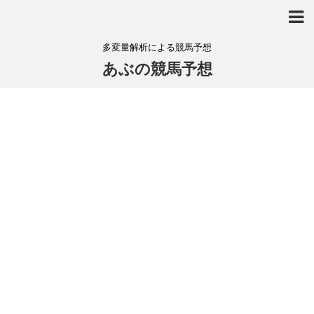
多変量解析による競馬予想
あぶの競馬予想