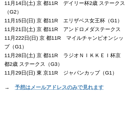
11月14日(土) 京 都11R デイリー杯2歳 ステークス
（G2）
11月15日(日) 京 都11R エリザベス女王杯（G1）
11月21日(土) 京 都11R アンドロメダステークス
11月222日(日) 京 都11R マイルチャンピオンシッ
プ（G1）
11月28日(土) 京 都11R ラジオＮＩＫＫＥＩ杯京
都2歳 ステークス（G3）
11月29日(日) 東 京11R ジャパンカップ（G1）
→
予想はメールアドレスのみで見れます