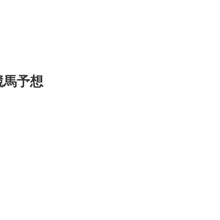
沢競馬予想