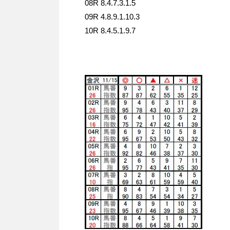
08R 8.4.7.3.1.5
09R 4.8.9.1.10.3
10R 8.4.5.1.9.7