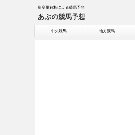
多変量解析による競馬予想
あぶの競馬予想
中央競馬
地方競馬