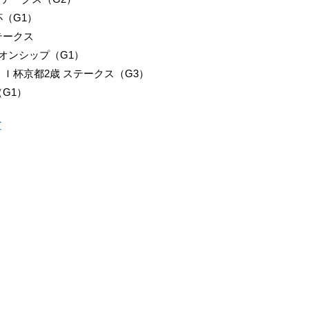
杯（G1）
ステークス
ンピオンシップ（G1）
ＫＥＩ杯京都2歳 ステークス（G3）
（G1）
す