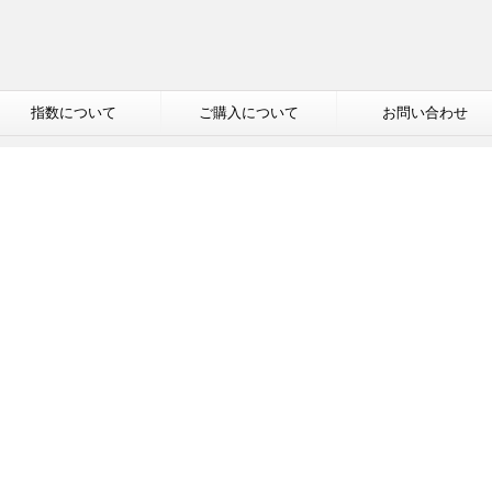
指数について
ご購入について
お問い合わせ