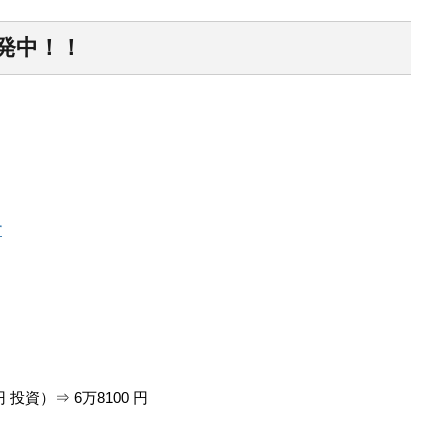
発中！！
す
 投資）⇒ 6万8100 円