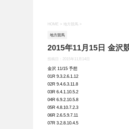
HOME
>
地方競馬
>
地方競馬
2015年11月15日 金
投稿日：
2015年11月14日
金沢 11/15 予想
01R 9.3.2.6.1.12
02R 9.4.6.3.11.8
03R 6.4.1.10.5.2
04R 6.9.2.10.5.8
05R 4.8.10.7.2.3
06R 2.6.5.9.7.11
07R 3.2.8.10.4.5