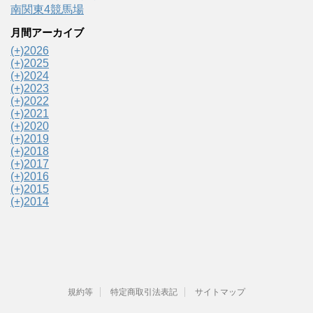
南関東4競馬場
月間アーカイブ
(+)
2026
(+)
2025
(+)
2024
(+)
2023
(+)
2022
(+)
2021
(+)
2020
(+)
2019
(+)
2018
(+)
2017
(+)
2016
(+)
2015
(+)
2014
規約等
特定商取引法表記
サイトマップ