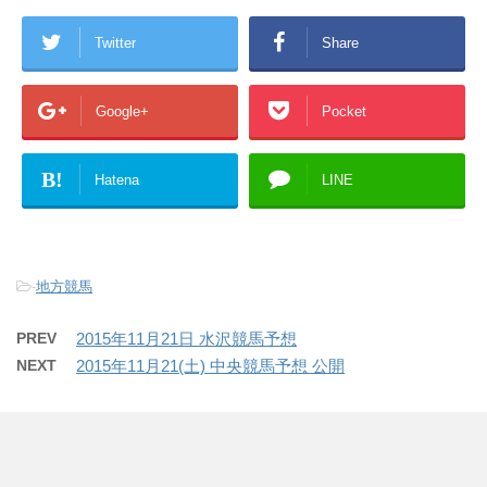
Twitter
Share
Google+
Pocket
B!
Hatena
LINE
-
地方競馬
PREV
2015年11月21日 水沢競馬予想
NEXT
2015年11月21(土) 中央競馬予想 公開