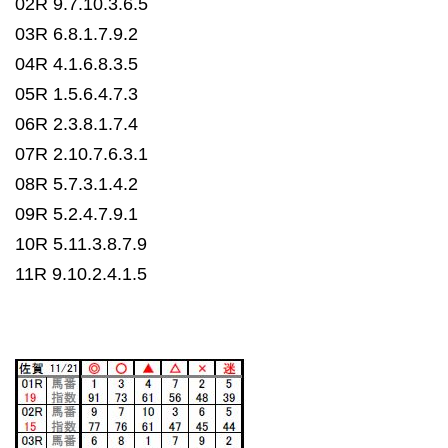
02R 9.7.10.3.6.5
03R 6.8.1.7.9.2
04R 4.1.6.8.3.5
05R 1.5.6.4.7.3
06R 2.3.8.1.7.4
07R 2.10.7.6.3.1
08R 5.7.3.1.4.2
09R 5.2.4.7.9.1
10R 5.11.3.8.7.9
11R 9.10.2.4.1.5