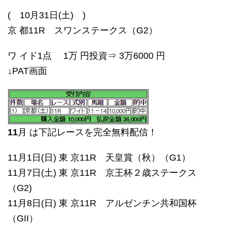
( 10月31日(土) )
京 都11R スワンステークス（G2）
ワ イド1点 1万 円投資⇒ 3万6000 円
↓PAT画面
11
月 は下記レースを完全無料配信！
11月1日(日) 東 京11R 天皇賞（秋）（G1）
11月7日(土) 東 京11R 京王杯２歳ステークス
（G2)
11月8日(日) 東 京11R アルゼンチン共和国杯
（GII）