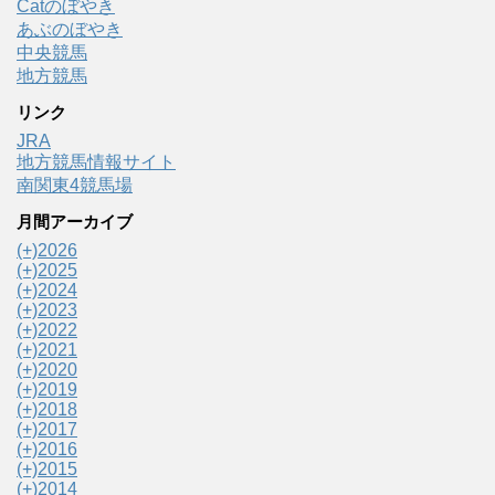
Catのぼやき
あぶのぼやき
中央競馬
地方競馬
リンク
JRA
地方競馬情報サイト
南関東4競馬場
月間アーカイブ
(+)
2026
(+)
2025
(+)
2024
(+)
2023
(+)
2022
(+)
2021
(+)
2020
(+)
2019
(+)
2018
(+)
2017
(+)
2016
(+)
2015
(+)
2014