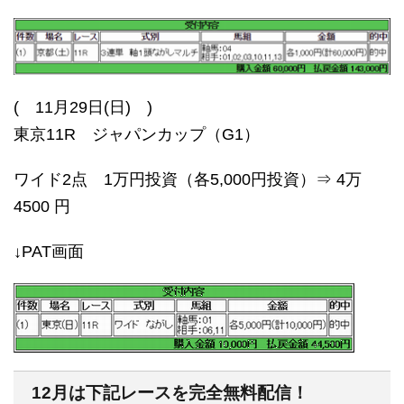
( 11月29日(日) )
東京11R ジャパンカップ（G1）
ワイド2点 1万円投資（各5,000円投資）⇒ 4万
4500 円
↓PAT画面
12月は下記レースを完全無料配信！