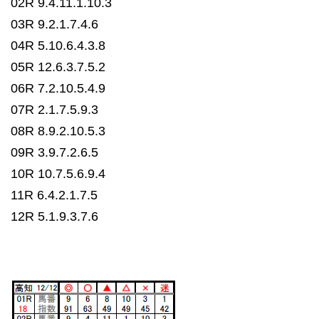
02R 9.4.11.1.10.3
03R 9.2.1.7.4.6
04R 5.10.6.4.3.8
05R 12.6.3.7.5.2
06R 7.2.10.5.4.9
07R 2.1.7.5.9.3
08R 8.9.2.10.5.3
09R 3.9.7.2.6.5
10R 10.7.5.6.9.4
11R 6.4.2.1.7.5
12R 5.1.9.3.7.6