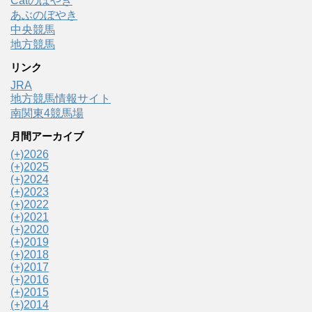
Catのぼやき
あぶのぼやき
中央競馬
地方競馬
リンク
JRA
地方競馬情報サイト
南関東4競馬場
月間アーカイブ
(+)
2026
(+)
2025
(+)
2024
(+)
2023
(+)
2022
(+)
2021
(+)
2020
(+)
2019
(+)
2018
(+)
2017
(+)
2016
(+)
2015
(+)
2014