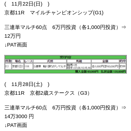
( 11月22日(日) )
京都11R マイルチャンピオンシップ(G1)
三連単マルチ60点 6万円投資（各1,000円投資）⇒
12万円
↓PAT画面
( 11月28日(土) )
京都11R 京都2歳ステークス（G3）
三連単マルチ60点 6万円投資（各1,000円投資）⇒
14万3000 円
↓PAT画面