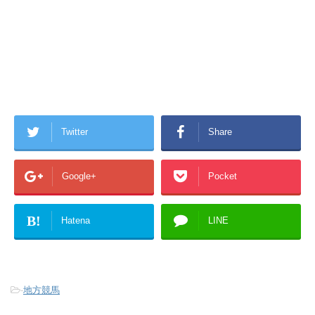
Twitter
Share
Google+
Pocket
B!
Hatena
LINE
-
地方競馬