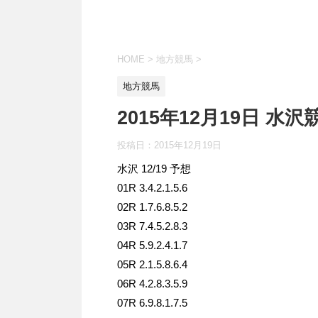
HOME
>
地方競馬
>
地方競馬
2015年12月19日 水
投稿日：
2015年12月19日
水沢 12/19 予想
01R 3.4.2.1.5.6
02R 1.7.6.8.5.2
03R 7.4.5.2.8.3
04R 5.9.2.4.1.7
05R 2.1.5.8.6.4
06R 4.2.8.3.5.9
07R 6.9.8.1.7.5