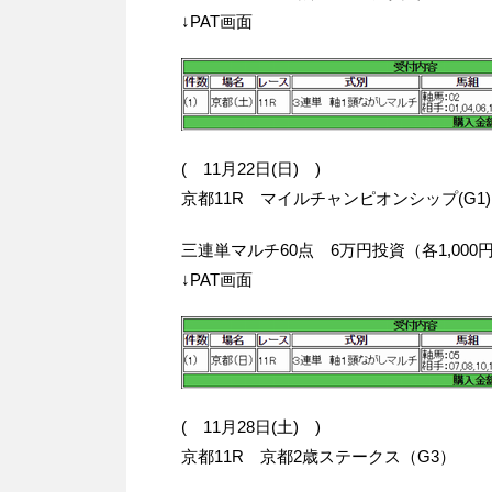
↓PAT画面
( 11月22日(日) )
京都11R マイルチャンピオンシップ(G1)
三連単マルチ60点 6万円投資（各1,000
↓PAT画面
( 11月28日(土) )
京都11R 京都2歳ステークス（G3）