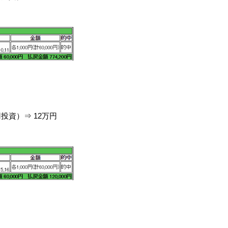
円投資）⇒ 12万円