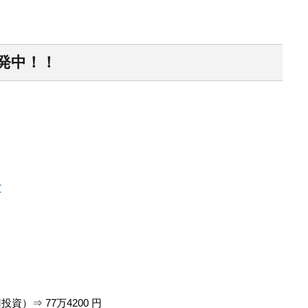
発中！！
す
資）⇒ 77万4200 円