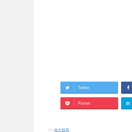
Twitter
Pocket
B!
-
地方競馬