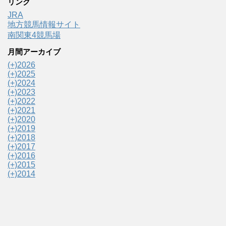
リンク
JRA
地方競馬情報サイト
南関東4競馬場
月間アーカイブ
(+)
2026
(+)
2025
(+)
2024
(+)
2023
(+)
2022
(+)
2021
(+)
2020
(+)
2019
(+)
2018
(+)
2017
(+)
2016
(+)
2015
(+)
2014