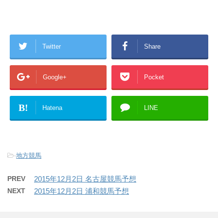
Twitter
Share
Google+
Pocket
B!
Hatena
LINE
-
地方競馬
PREV
2015年12月2日 名古屋競馬予想
NEXT
2015年12月2日 浦和競馬予想