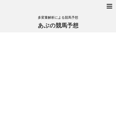
多変量解析による競馬予想
あぶの競馬予想