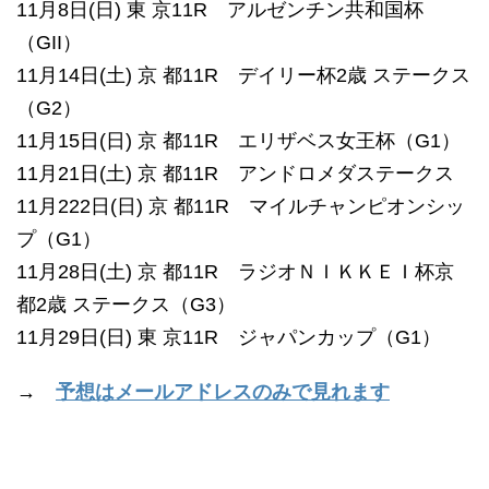
11月8日(日) 東 京11R アルゼンチン共和国杯
（GII）
11月14日(土) 京 都11R デイリー杯2歳 ステークス
（G2）
11月15日(日) 京 都11R エリザベス女王杯（G1）
11月21日(土) 京 都11R アンドロメダステークス
11月222日(日) 京 都11R マイルチャンピオンシッ
プ（G1）
11月28日(土) 京 都11R ラジオＮＩＫＫＥＩ杯京
都2歳 ステークス（G3）
11月29日(日) 東 京11R ジャパンカップ（G1）
→
予想はメールアドレスのみで見れます