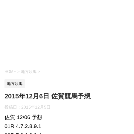
HOME
>
地方競馬
>
地方競馬
2015年12月6日 佐賀競馬予想
投稿日：
2015年12月5日
佐賀 12/06 予想
01R 4.7.2.8.9.1