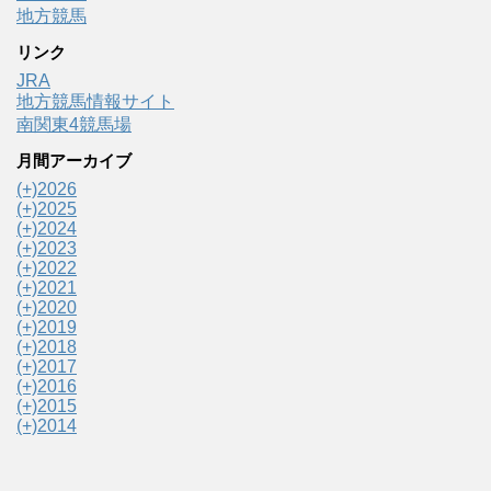
地方競馬
リンク
JRA
地方競馬情報サイト
南関東4競馬場
月間アーカイブ
(+)
2026
(+)
2025
(+)
2024
(+)
2023
(+)
2022
(+)
2021
(+)
2020
(+)
2019
(+)
2018
(+)
2017
(+)
2016
(+)
2015
(+)
2014