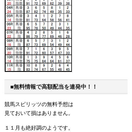
■無料情報で高額配当を連発中！！
競馬スピリッツの無料予想は
見ておいて損はありません。
１１月も絶好調のようです。