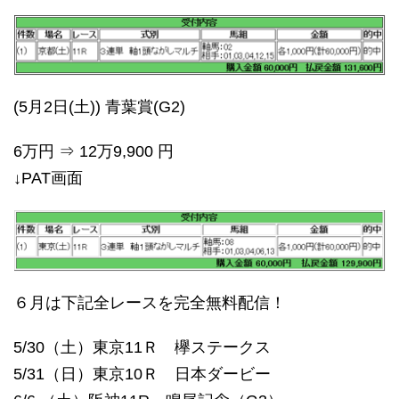
(5月2日(土)) 青葉賞(G2)
6万円 ⇒ 12万9,900 円
↓PAT画面
６月は下記全レースを完全無料配信！
5/30（土）東京11Ｒ 欅ステークス
5/31（日）東京10Ｒ 日本ダービー