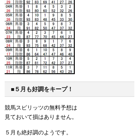
■５月も好調をキープ！
競馬スピリッツの無料予想は
見ておいて損はありません。
５月も絶好調のようです。