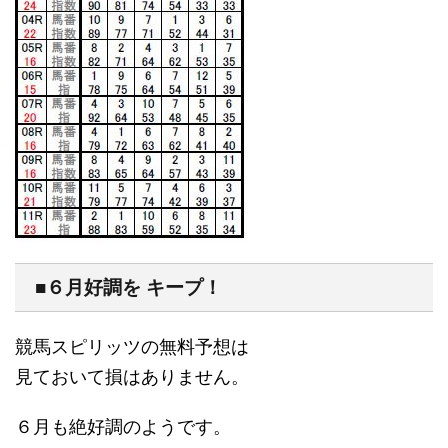
■６月好調を キープ！
競馬スピリッツの無料予想は
見ておいて損はありません。
６月も絶好調のようです。