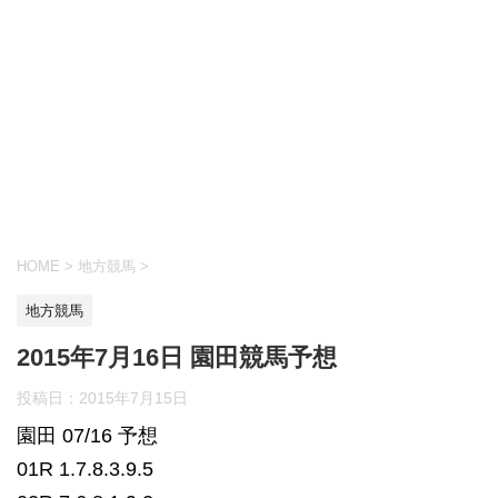
HOME
>
地方競馬
>
地方競馬
2015年7月16日 園田競馬予想
投稿日：
2015年7月15日
園田 07/16 予想
01R 1.7.8.3.9.5