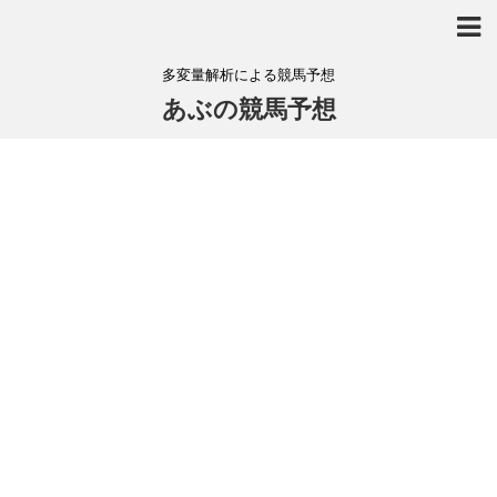
多変量解析による競馬予想
あぶの競馬予想