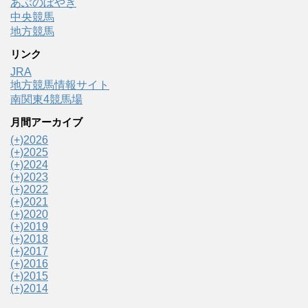
あぶのぼやき
中央競馬
地方競馬
リンク
JRA
地方競馬情報サイト
南関東4競馬場
月間アーカイブ
(+)
2026
(+)
2025
(+)
2024
(+)
2023
(+)
2022
(+)
2021
(+)
2020
(+)
2019
(+)
2018
(+)
2017
(+)
2016
(+)
2015
(+)
2014