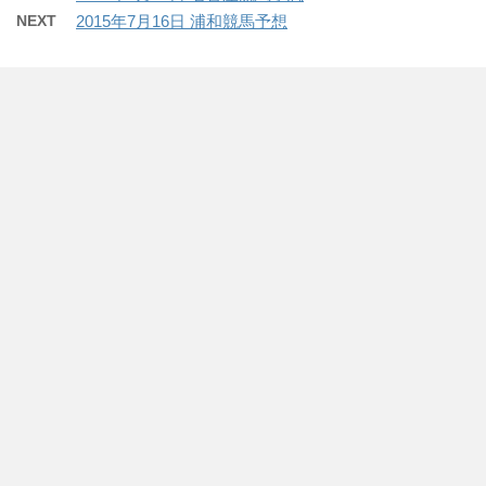
NEXT
2015年7月16日 浦和競馬予想