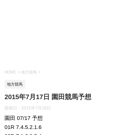
HOME
>
地方競馬
>
地方競馬
2015年7月17日 園田競馬予想
投稿日：
2015年7月16日
園田 07/17 予想
01R 7.4.5.2.1.6