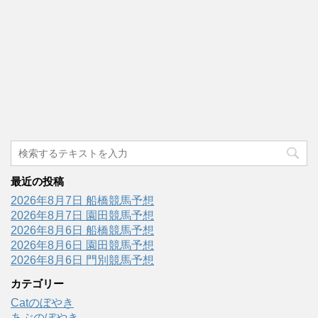
最近の投稿
2026年8月7日 船橋競馬予想
2026年8月7日 園田競馬予想
2026年8月6日 船橋競馬予想
2026年8月6日 園田競馬予想
2026年8月6日 門別競馬予想
カテゴリー
Catのぼやき
あぶのぼやき