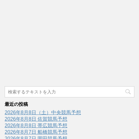
最近の投稿
2026年8月8日（土）中央競馬予想
2026年8月8日 佐賀競馬予想
2026年8月8日 帯広競馬予想
2026年8月7日 船橋競馬予想
2026年8月7日 園田競馬予想