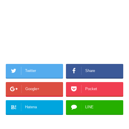
Twitter
Share
Google+
Pocket
B!
Hatena
LINE