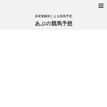
多変量解析による競馬予想
あぶの競馬予想