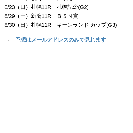
8/23（日）札幌11R 札幌記念(G2)
8/29（土）新潟11R ＢＳＮ賞
8/30（日）札幌11R キーンランド カップ(G3)
→
予想はメールアドレスのみで見れます