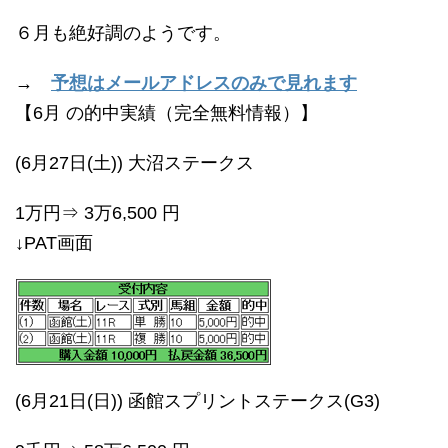
６月も絶好調のようです。
→
予想はメールアドレスのみで見れます
【6月 の的中実績（完全無料情報）】
(6月27日(土)) 大沼ステークス
1万円⇒ 3万6,500 円
↓PAT画面
(6月21日(日)) 函館スプリントステークス(G3)