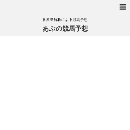
多変量解析による競馬予想
あぶの競馬予想