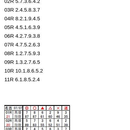
02R 5.7.3.6.4.2
03R 2.4.5.8.3.7
04R 8.2.1.9.4.5
05R 4.5.1.6.3.9
06R 4.2.7.9.3.8
07R 4.7.5.2.6.3
08R 1.2.7.5.9.3
09R 1.3.2.7.6.5
10R 10.1.8.6.5.2
11R 6.1.8.5.2.4