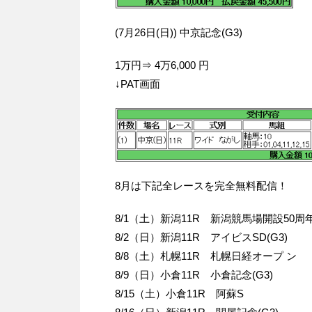
(7月26日(日)) 中京記念(G3)
1万円⇒ 4万6,000 円
↓PAT画面
8月は下記全レースを完全無料配信！
8/1（土）新潟11R 新潟競馬場開設50周
8/2（日）新潟11R アイビスSD(G3)
8/8（土）札幌11R 札幌日経オープ ン
8/9（日）小倉11R 小倉記念(G3)
8/15（土）小倉11R 阿蘇S