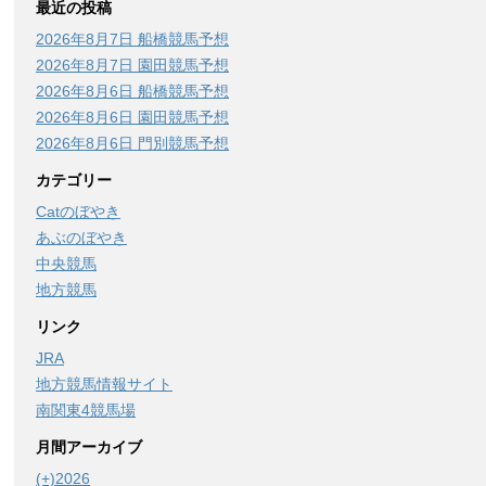
最近の投稿
2026年8月7日 船橋競馬予想
2026年8月7日 園田競馬予想
2026年8月6日 船橋競馬予想
2026年8月6日 園田競馬予想
2026年8月6日 門別競馬予想
カテゴリー
Catのぼやき
あぶのぼやき
中央競馬
地方競馬
リンク
JRA
地方競馬情報サイト
南関東4競馬場
月間アーカイブ
(+)
2026