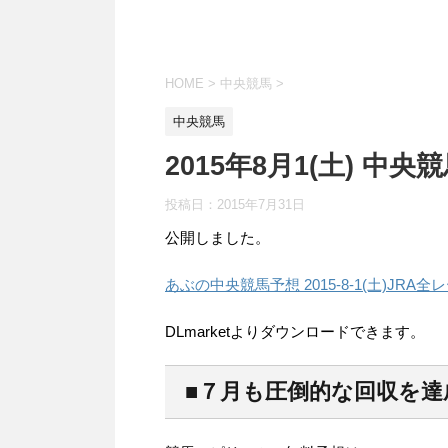
HOME
>
中央競馬
>
中央競馬
2015年8月1(土) 中央
投稿日：
2015年7月31日
公開しました。
あぶの中央競馬予想 2015-8-1(土)JRA全
DLmarketよりダウンロードできます。
■７月も圧倒的な回収を達