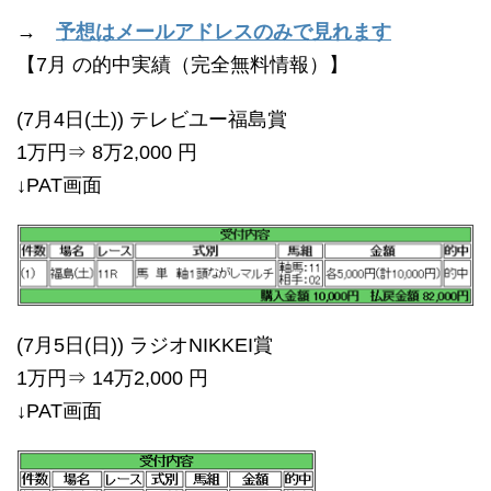
→
予想はメールアドレスのみで見れます
【7月 の的中実績（完全無料情報）】
(7月4日(土)) テレビユー福島賞
1万円⇒ 8万2,000 円
↓PAT画面
(7月5日(日)) ラジオNIKKEI賞
1万円⇒ 14万2,000 円
↓PAT画面