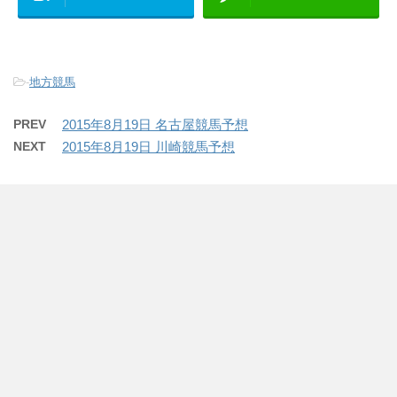
-
地方競馬
PREV
2015年8月19日 名古屋競馬予想
NEXT
2015年8月19日 川崎競馬予想