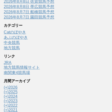
2026年8月8日 佐賀競馬予想
2026年8月8日 帯広競馬予想
2026年8月7日 船橋競馬予想
2026年8月7日 園田競馬予想
カテゴリー
Catのぼやき
あぶのぼやき
中央競馬
地方競馬
リンク
JRA
地方競馬情報サイト
南関東4競馬場
月間アーカイブ
(+)
2026
(+)
2025
(+)
2024
(+)
2023
(+)
2022
(+)
2021