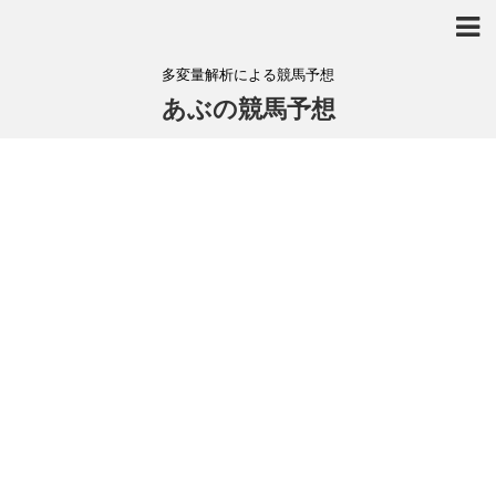
多変量解析による競馬予想
あぶの競馬予想