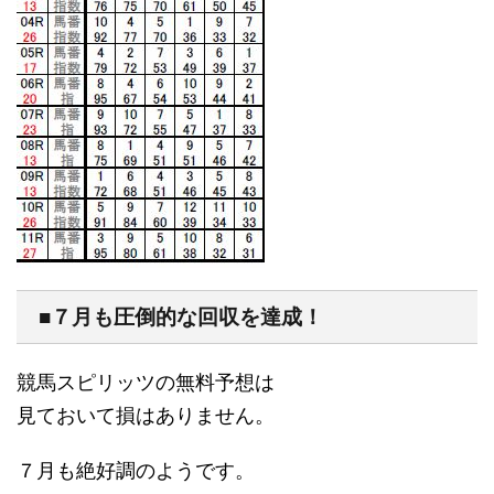
■７月も圧倒的な回収を達成！
競馬スピリッツの無料予想は
見ておいて損はありません。
７月も絶好調のようです。