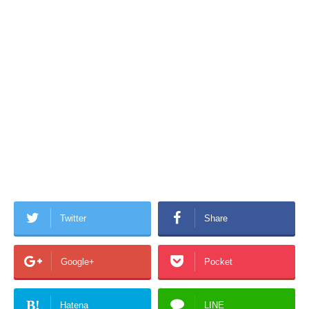
Twitter
Share
Google+
Pocket
B!
Hatena
LINE