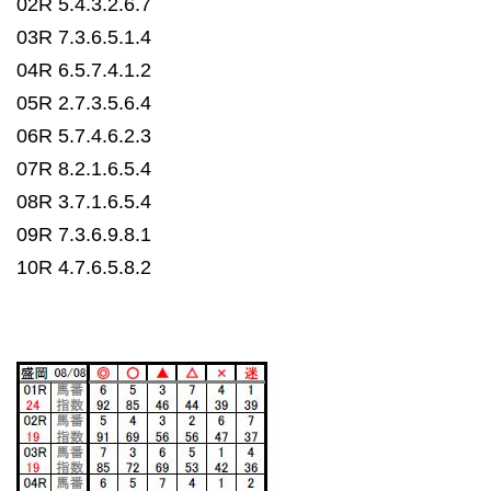
02R 5.4.3.2.6.7
03R 7.3.6.5.1.4
04R 6.5.7.4.1.2
05R 2.7.3.5.6.4
06R 5.7.4.6.2.3
07R 8.2.1.6.5.4
08R 3.7.1.6.5.4
09R 7.3.6.9.8.1
10R 4.7.6.5.8.2