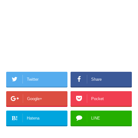
Twitter
Share
Google+
Pocket
B!
Hatena
LINE