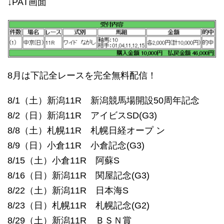
↓PAT画面
8月は下記全レースを完全無料配信！
8/1（土）新潟11R 新潟競馬場開設50周年記念
8/2（日）新潟11R アイビスSD(G3)
8/8（土）札幌11R 札幌日経オープ ン
8/9（日）小倉11R 小倉記念(G3)
8/15（土）小倉11R 阿蘇S
8/16（日）新潟11R 関屋記念(G3)
8/22（土）新潟11R 日本海S
8/23（日）札幌11R 札幌記念(G2)
8/29（土）新潟11R ＢＳＮ賞