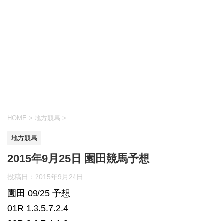
HOME
>
地方競馬
>
地方競馬
2015年9月25日 園田競馬予想
投稿日：
2015年9月24日
園田 09/25 予想
01R 1.3.5.7.2.4