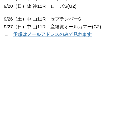
9/20（日）阪 神11R ローズS(G2)
9/26（土）中 山11R セプテンバーS
9/27（日）中 山11R 産経賞オールカマー(G2)
→
予想はメールアドレスのみで見れます