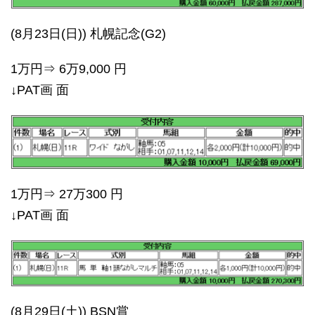
(8月23日(日)) 札幌記念(G2)
1万円⇒ 6万9,000 円
↓PAT画 面
1万円⇒ 27万300 円
↓PAT画 面
(8月29日(土)) BSN賞