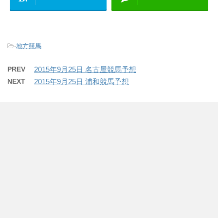
-
地方競馬
PREV
2015年9月25日 名古屋競馬予想
NEXT
2015年9月25日 浦和競馬予想