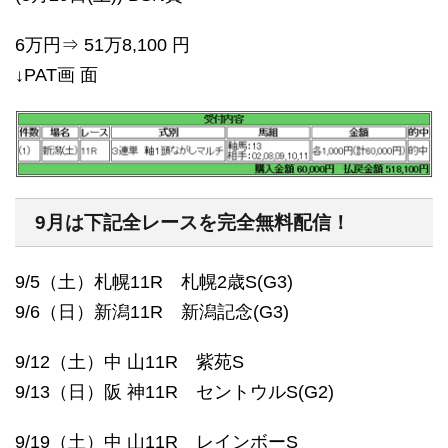
6万円⇒ 51万8,100 円
↓PAT画 面
9月は下記全レースを完全無料配信！
9/5（土）札幌11R 札幌2歳S(G3)
9/6（日）新潟11R 新潟記念(G3)
9/12（土）中 山11R 紫苑S
9/13（日）阪 神11R セントウルS(G2)
9/19（土）中 山11R レインボーS