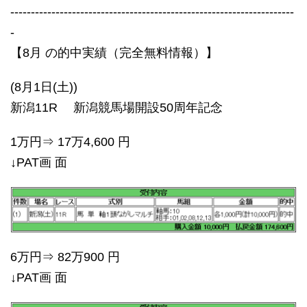
---------------------------------------------------------------------
-
【8月 の的中実績（完全無料情報）】
(8月1日(土))
新潟11R 新潟競馬場開設50周年記念
1万円⇒ 17万4,600 円
↓PAT画 面
6万円⇒ 82万900 円
↓PAT画 面