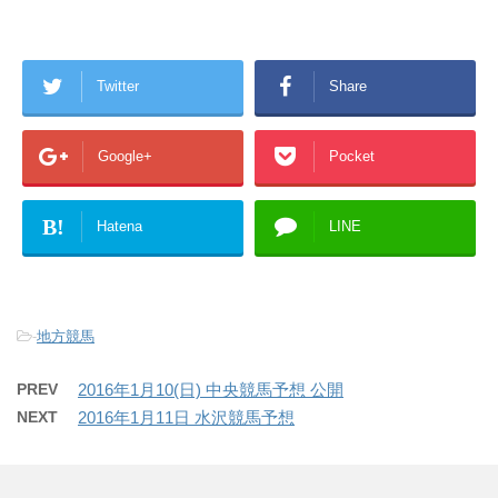
Twitter
Share
Google+
Pocket
B!
Hatena
LINE
-
地方競馬
PREV
2016年1月10(日) 中央競馬予想 公開
NEXT
2016年1月11日 水沢競馬予想