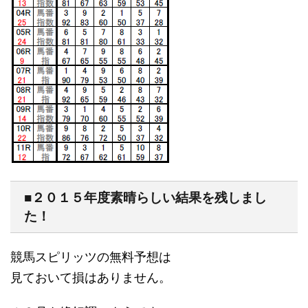
■２０１５年度素晴らしい結果を残しまし
た！
競馬スピリッツの無料予想は
見ておいて損はありません。