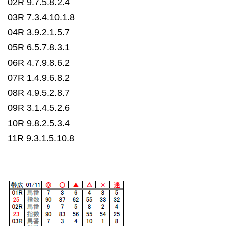
02R 9.7.5.8.2.4
03R 7.3.4.10.1.8
04R 3.9.2.1.5.7
05R 6.5.7.8.3.1
06R 4.7.9.8.6.2
07R 1.4.9.6.8.2
08R 4.9.5.2.8.7
09R 3.1.4.5.2.6
10R 9.8.2.5.3.4
11R 9.3.1.5.10.8