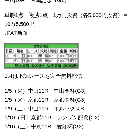
中山10R 有馬記念（G1）
単勝1点、複勝1点 1万円投資（各5,000円投資）⇒
10万5,500 円
↓PAT画面
1月は下記レースを完全無料配信！
1/5（火）中山11R 中山金杯(G3)
1/5（火）京都11R 京都金杯(G3)
1/9（土）中山11R ポルックスS
1/10（日）京都11R シンザン記念(G3)
1/16（土）中京11R 愛知杯(G3)