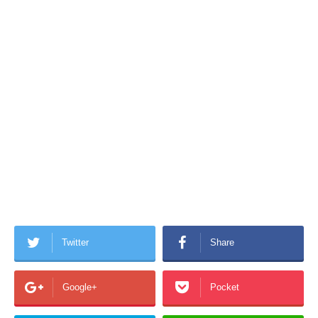
Twitter
Share
Google+
Pocket