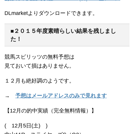
DLmarketよりダウンロードできます。
■２０１５年度素晴らしい結果を残しまし
た！
競馬スピリッツの無料予想は
見ておいて損はありません。
１２月も絶好調のようです。
→
予想はメールアドレスのみで見れます
【12月の的中実績（完全無料情報）】
( 12月5日(土) )