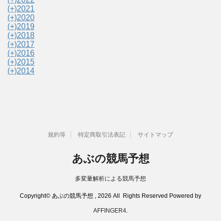
(+)
2021
(+)
2020
(+)
2019
(+)
2018
(+)
2017
(+)
2016
(+)
2015
(+)
2014
規約等
特定商取引法表記
サイトマップ
あぶの競馬予想
多変量解析による競馬予想
Copyright© あぶの競馬予想 , 2026 All Rights Reserved Powered by
AFFINGER4
.