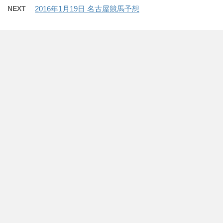
NEXT
2016年1月19日 名古屋競馬予想