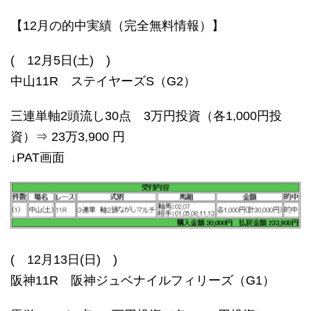
【12月の的中実績（完全無料情報）】
( 12月5日(土) )
中山11R ステイヤーズS（G2）
三連単軸2頭流し30点 3万円投資（各1,000円投
資）⇒ 23万3,900 円
↓PAT画面
( 12月13日(日) )
阪神11R 阪神ジュベナイルフィリーズ（G1）