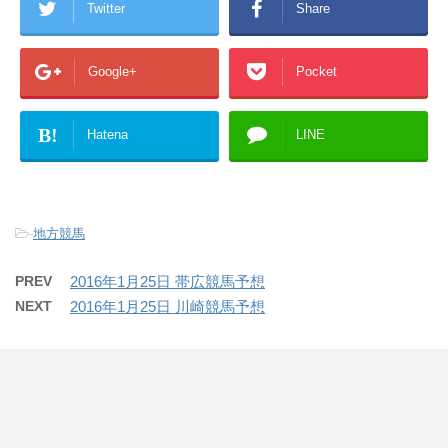
Twitter
Share
Google+
Pocket
B!
Hatena
LINE
-
地方競馬
PREV
2016年1月25日 帯広競馬予想
NEXT
2016年1月25日 川崎競馬予想