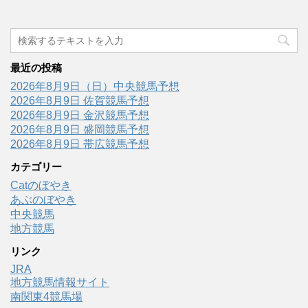
最近の投稿
2026年8月9日（日）中央競馬予想
2026年8月9日 佐賀競馬予想
2026年8月9日 金沢競馬予想
2026年8月9日 盛岡競馬予想
2026年8月9日 帯広競馬予想
カテゴリー
Catのぼやき
あぶのぼやき
中央競馬
地方競馬
リンク
JRA
地方競馬情報サイト
南関東4競馬場