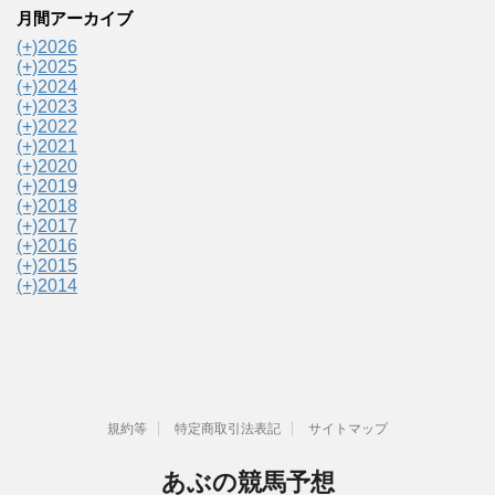
月間アーカイブ
(+)
2026
(+)
2025
(+)
2024
(+)
2023
(+)
2022
(+)
2021
(+)
2020
(+)
2019
(+)
2018
(+)
2017
(+)
2016
(+)
2015
(+)
2014
規約等
特定商取引法表記
サイトマップ
あぶの競馬予想