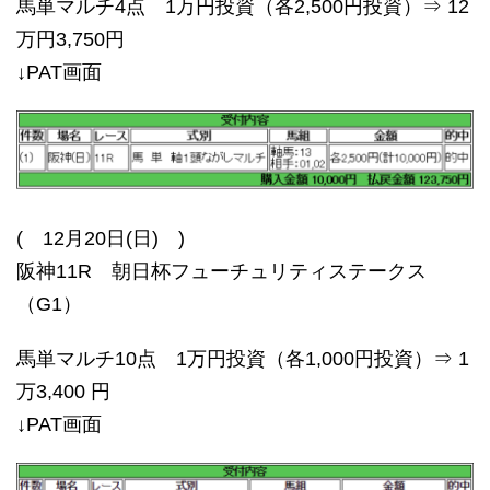
馬単マルチ4点 1万円投資（各2,500円投資）⇒ 12
万円3,750円
↓PAT画面
( 12月20日(日) )
阪神11R 朝日杯フューチュリティステークス
（G1）
馬単マルチ10点 1万円投資（各1,000円投資）⇒ 1
万3,400 円
↓PAT画面