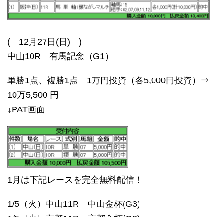
( 12月27日(日) )
中山10R 有馬記念（G1）
単勝1点、複勝1点 1万円投資（各5,000円投資）⇒
10万5,500 円
↓PAT画面
1月は下記レースを完全無料配信！
1/5（火）中山11R 中山金杯(G3)