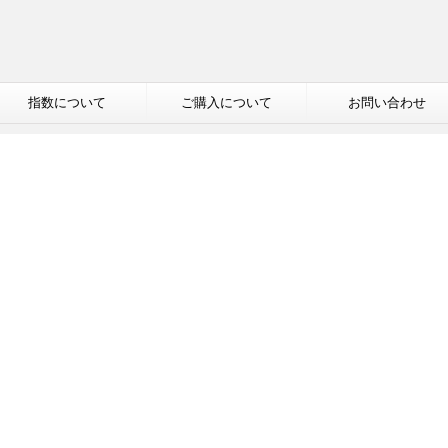
指数について
ご購入について
お問い合わせ