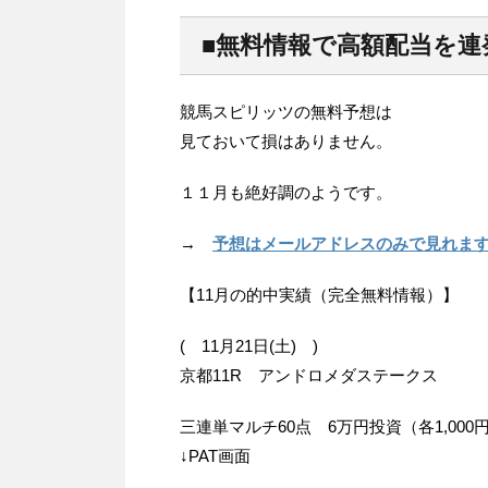
■無料情報で高額配当を連
競馬スピリッツの無料予想は
見ておいて損はありません。
１１月も絶好調のようです。
→
予想はメールアドレスのみで見れま
【11月の的中実績（完全無料情報）】
( 11月21日(土) )
京都11R アンドロメダステークス
三連単マルチ60点 6万円投資（各1,000円投
↓PAT画面