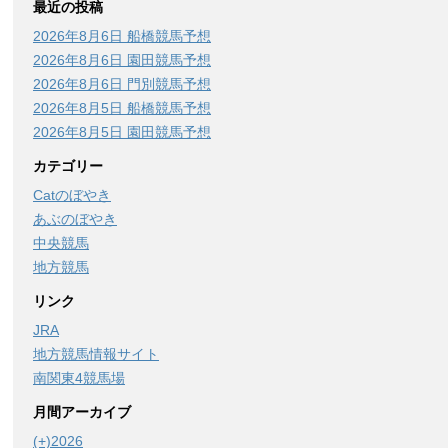
最近の投稿
2026年8月6日 船橋競馬予想
2026年8月6日 園田競馬予想
2026年8月6日 門別競馬予想
2026年8月5日 船橋競馬予想
2026年8月5日 園田競馬予想
カテゴリー
Catのぼやき
あぶのぼやき
中央競馬
地方競馬
リンク
JRA
地方競馬情報サイト
南関東4競馬場
月間アーカイブ
(+)
2026