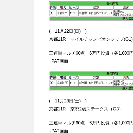
( 11月22日(日) )
京都11R マイルチャンピオンシップ(G1)
三連単マルチ60点 6万円投資（各1,000
↓PAT画面
( 11月28日(土) )
京都11R 京都2歳ステークス（G3）
三連単マルチ60点 6万円投資（各1,000円投
↓PAT画面