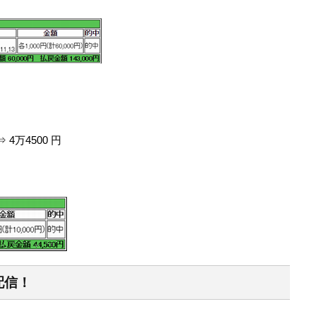
4万4500 円
配信！