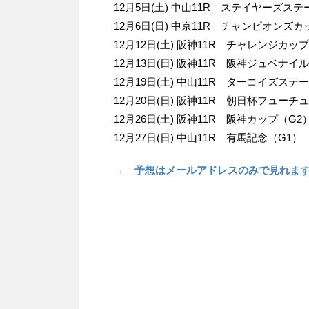
12月5日(土) 中山11R ステイヤーズステー
12月6日(日) 中京11R チャンピオンズカ
12月12日(土) 阪神11R チャレンジカッ
12月13日(日) 阪神11R 阪神ジュベナ
12月19日(土) 中山11R ターコイズス
12月20日(日) 阪神11R 朝日杯フュー
12月26日(土) 阪神11R 阪神カップ（G2
12月27日(日) 中山11R 有馬記念（G1）
→
予想はメールアドレスのみで見れま