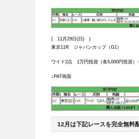
( 11月29日(日) )
東京11R ジャパンカップ（G1）
ワイド2点 1万円投資（各5,000円投資）⇒ 
↓PAT画面
12月は下記レースを完全無料