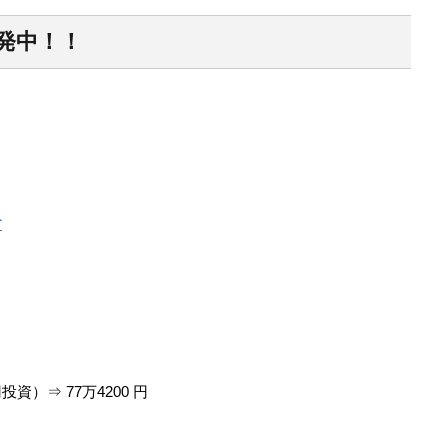
発中！！
す
資）⇒ 77万4200 円