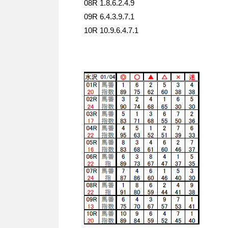
08R 1.8.6.2.4.9
09R 6.4.3.9.7.1
10R 10.9.6.4.7.1