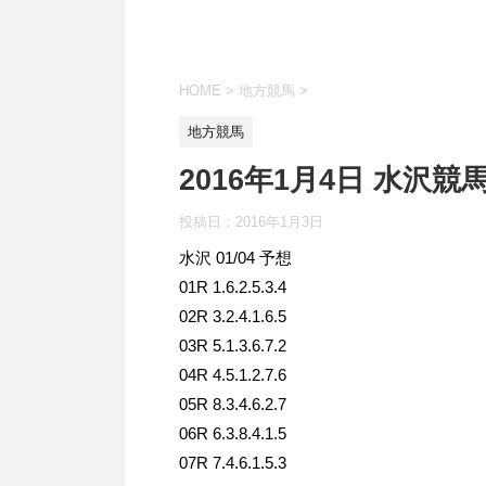
HOME
>
地方競馬
>
地方競馬
2016年1月4日 水沢競
投稿日：
2016年1月3日
水沢 01/04 予想
01R 1.6.2.5.3.4
02R 3.2.4.1.6.5
03R 5.1.3.6.7.2
04R 4.5.1.2.7.6
05R 8.3.4.6.2.7
06R 6.3.8.4.1.5
07R 7.4.6.1.5.3