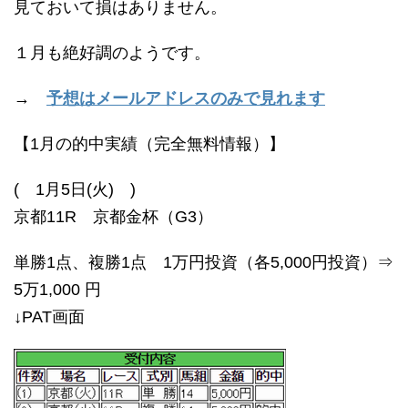
見ておいて損はありません。
１月も絶好調のようです。
→
予想はメールアドレスのみで見れます
【1月の的中実績（完全無料情報）】
( 1月5日(火) )
京都11R 京都金杯（G3）
単勝1点、複勝1点 1万円投資（各5,000円投資）⇒
5万1,000 円
↓PAT画面