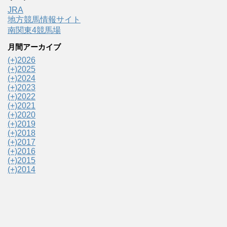
JRA
地方競馬情報サイト
南関東4競馬場
月間アーカイブ
(+)
2026
(+)
2025
(+)
2024
(+)
2023
(+)
2022
(+)
2021
(+)
2020
(+)
2019
(+)
2018
(+)
2017
(+)
2016
(+)
2015
(+)
2014