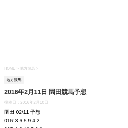
HOME
>
地方競馬
>
地方競馬
2016年2月11日 園田競馬予想
投稿日：
2016年2月10日
園田 02/11 予想
01R 3.6.5.9.4.2