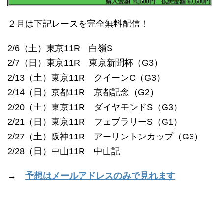
２月は下記レースを完全無料配信！
2/6（土）東京11R 白嶺S
2/7（日）東京11R 東京新聞杯（G3）
2/13（土）東京11R クイーンC（G3）
2/14（日）京都11R 京都記念（G2）
2/20（土）東京11R ダイヤモンドS（G3）
2/21（日）東京11R フェブラリーS（G1）
2/27（土）阪神11R アーリントンカップ（G3）
2/28（日）中山11R 中山記
→
予想はメールアドレスのみで見れます