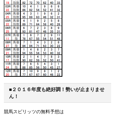
■２０１６年度も絶好調！勢いが止まりませ
ん！
競馬スピリッツの無料予想は