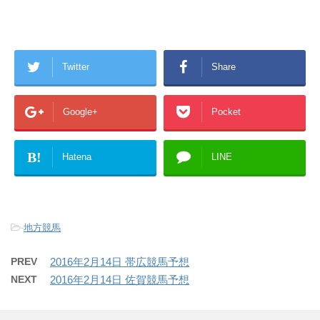
Twitter
Share
Google+
Pocket
B!
Hatena
LINE
-
地方競馬
PREV
2016年2月14日 帯広競馬予想
NEXT
2016年2月14日 佐賀競馬予想