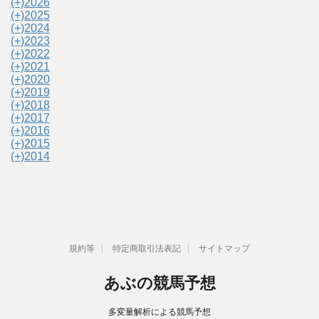
(+)
2026
(+)
2025
(+)
2024
(+)
2023
(+)
2022
(+)
2021
(+)
2020
(+)
2019
(+)
2018
(+)
2017
(+)
2016
(+)
2015
(+)
2014
規約等
特定商取引法表記
サイトマップ
あぶの競馬予想
多変量解析による競馬予想