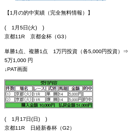
【1月の的中実績（完全無料情報）】
( 1月5日(火) )
京都11R 京都金杯（G3）
単勝1点、複勝1点 1万円投資（各5,000円投資）⇒
5万1,000 円
↓PAT画面
( 1月17日(日) )
京都11R 日経新春杯（G2）