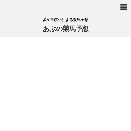
多変量解析による競馬予想
あぶの競馬予想