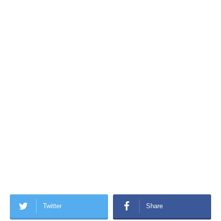
Twitter
Share