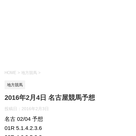
HOME
>
地方競馬
>
地方競馬
2016年2月4日 名古屋競馬予想
投稿日：
2016年2月3日
名古 02/04 予想
01R 5.1.4.2.3.6