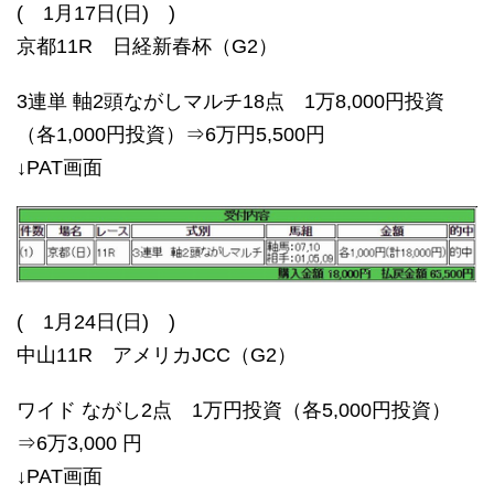
( 1月17日(日) )
京都11R 日経新春杯（G2）
3連単 軸2頭ながしマルチ18点 1万8,000円投資
（各1,000円投資）⇒6万円5,500円
↓PAT画面
( 1月24日(日) )
中山11R アメリカJCC（G2）
ワイド ながし2点 1万円投資（各5,000円投資）
⇒6万3,000 円
↓PAT画面