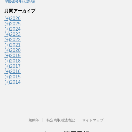
南関東4競馬場
月間アーカイブ
(+)
2026
(+)
2025
(+)
2024
(+)
2023
(+)
2022
(+)
2021
(+)
2020
(+)
2019
(+)
2018
(+)
2017
(+)
2016
(+)
2015
(+)
2014
規約等
特定商取引法表記
サイトマップ