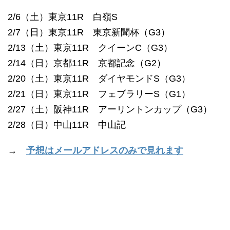
2/6（土）東京11R 白嶺S
2/7（日）東京11R 東京新聞杯（G3）
2/13（土）東京11R クイーンC（G3）
2/14（日）京都11R 京都記念（G2）
2/20（土）東京11R ダイヤモンドS（G3）
2/21（日）東京11R フェブラリーS（G1）
2/27（土）阪神11R アーリントンカップ（G3）
2/28（日）中山11R 中山記
→
予想はメールアドレスのみで見れます