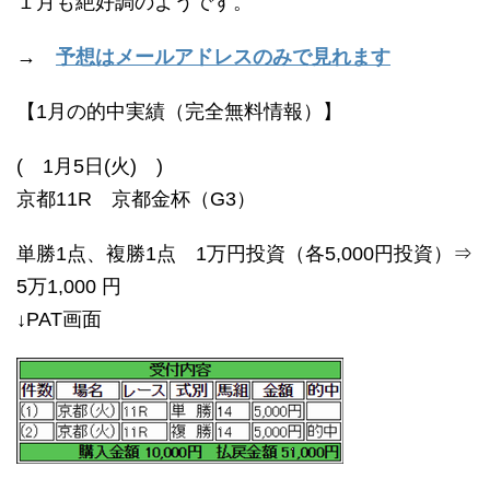
１月も絶好調のようです。
→
予想はメールアドレスのみで見れます
【1月の的中実績（完全無料情報）】
( 1月5日(火) )
京都11R 京都金杯（G3）
単勝1点、複勝1点 1万円投資（各5,000円投資）⇒
5万1,000 円
↓PAT画面