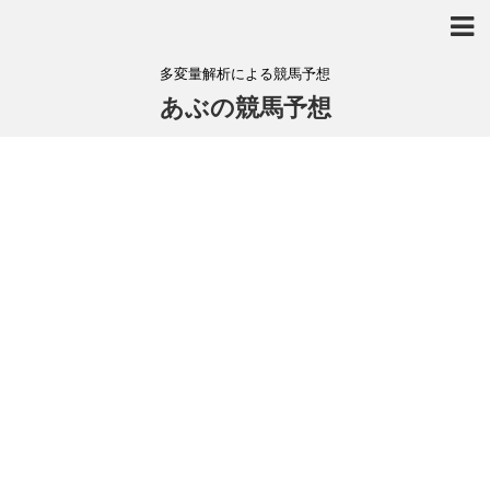
多変量解析による競馬予想
あぶの競馬予想