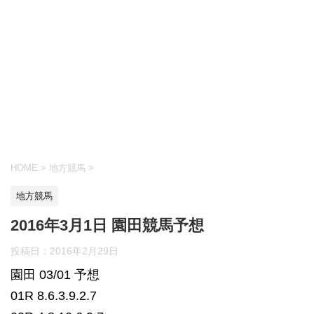
HOME
>
地方競馬
>
地方競馬
2016年3月1日 園田競馬予想
投稿日：
2016年2月29日
園田 03/01 予想
01R 8.6.3.9.2.7