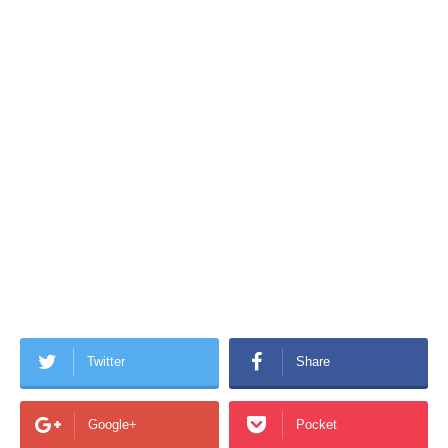
Twitter
Share
Google+
Pocket