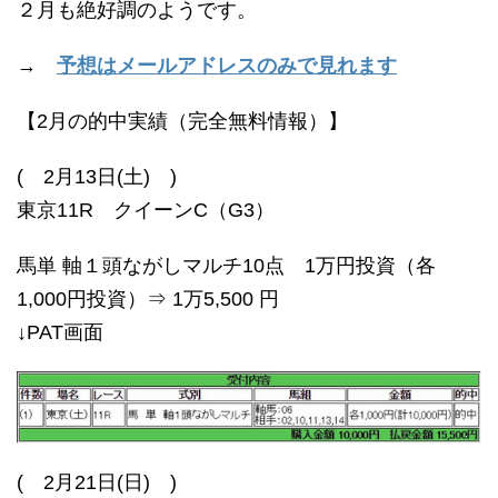
２月も絶好調のようです。
→
予想はメールアドレスのみで見れます
【2月の的中実績（完全無料情報）】
( 2月13日(土) )
東京11R クイーンC（G3）
馬単 軸１頭ながしマルチ10点 1万円投資（各
1,000円投資）⇒ 1万5,500 円
↓PAT画面
( 2月21日(日) )