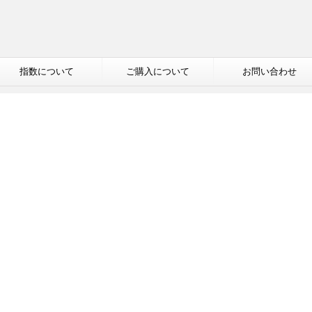
指数について
ご購入について
お問い合わせ