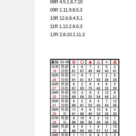
08R 4.5.1.6.7.10
09R 1.11.9.8.5.3
10R 12.6.8.4.5.1
11R 1.12.2.8.6.3
12R 2.8.10.1.11.3