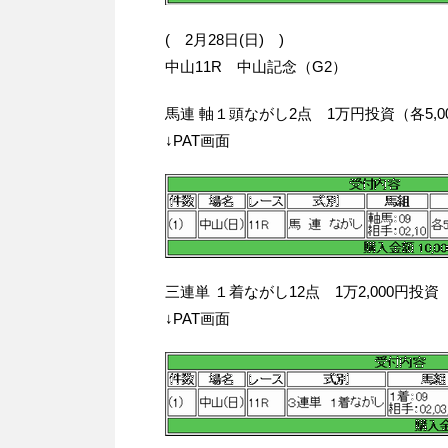
( 2月28日(日) )
中山11R 中山記念（G2）
馬連 軸１頭ながし2点 1万円投資（各5,0
↓PAT画面
三連単 １着ながし12点 1万2,000円投資（
↓PAT画面