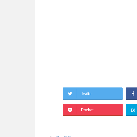
Twitter
Pocket
B!