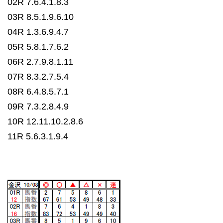
02R 7.6.4.1.8.3
03R 8.5.1.9.6.10
04R 1.3.6.9.4.7
05R 5.8.1.7.6.2
06R 2.7.9.8.1.11
07R 8.3.2.7.5.4
08R 6.4.8.5.7.1
09R 7.3.2.8.4.9
10R 12.11.10.2.8.6
11R 5.6.3.1.9.4