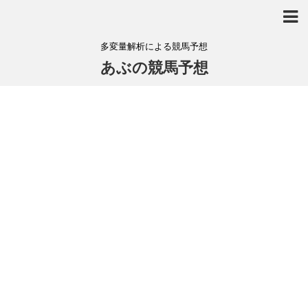
多変量解析による競馬予想
あぶの競馬予想