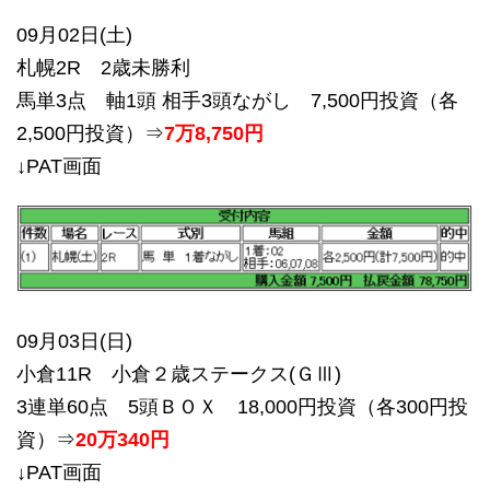
09月02日(土)
札幌2R 2歳未勝利
馬単3点 軸1頭 相手3頭ながし 7,500円投資（各
2,500円投資）⇒
7万8,750円
↓PAT画面
09月03日(日)
小倉11R 小倉２歳ステークス(ＧⅢ)
3連単60点 5頭ＢＯＸ 18,000円投資（各300円投
資）⇒
20万340円
↓PAT画面