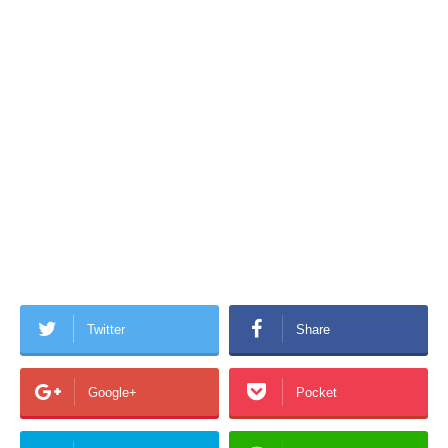
Twitter
Share
Google+
Pocket