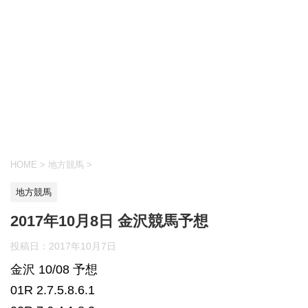
HOME
>
地方競馬
>
地方競馬
2017年10月8日 金沢競馬予想
投稿日：
2017年10月7日
金沢 10/08 予想
01R 2.7.5.8.6.1