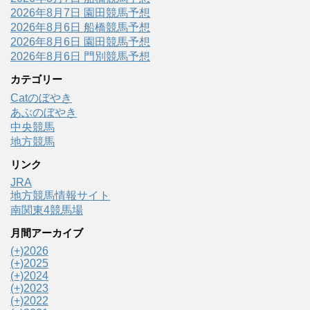
2026年8月7日 園田競馬予想
2026年8月6日 船橋競馬予想
2026年8月6日 園田競馬予想
2026年8月6日 門別競馬予想
カテゴリー
Catのぼやき
あぶのぼやき
中央競馬
地方競馬
リンク
JRA
地方競馬情報サイト
南関東4競馬場
月間アーカイブ
(+)
2026
(+)
2025
(+)
2024
(+)
2023
(+)
2022