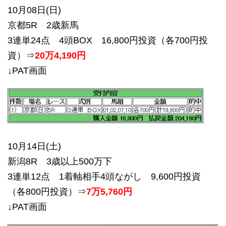
10月08日(日)
京都5R 2歳新馬
3連単24点 4頭BOX 16,800円投資（各700円投
資）⇒
20万4,190円
↓PAT画面
10月14日(土)
新潟8R 3歳以上500万下
3連単12点 1着軸相手4頭ながし 9,600円投資
（各800円投資）⇒
7万5,760円
↓PAT画面