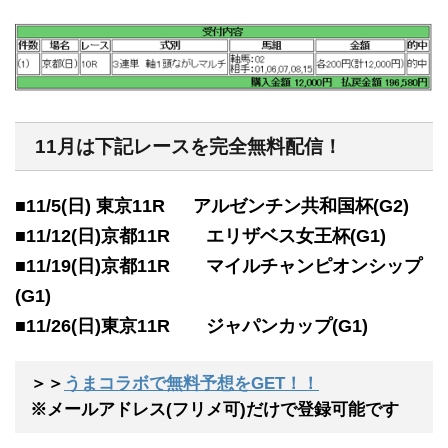
11月は下記レースを完全無料配信！
■11/5(日) 東京11R アルゼンチン共和国杯(G2)
■11/12(日)京都11R エリザベス女王杯(G1)
■11/19(日)京都11R マイルチャンピオンシップ
(G1)
■11/26(日)東京11R ジャパンカップ(G1)
＞＞
うまコラボで無料予想をGET！！
※メールアドレス(フリメ可)だけで登録可能です