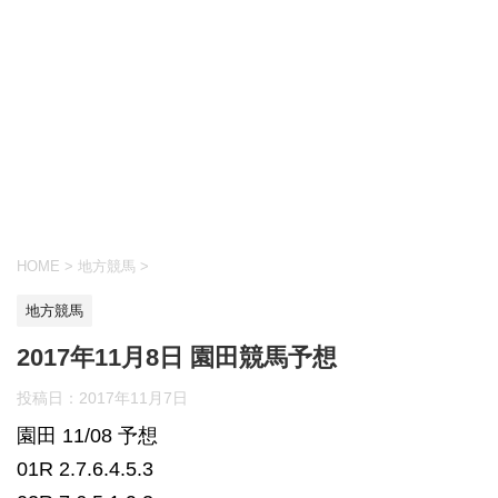
HOME
>
地方競馬
>
地方競馬
2017年11月8日 園田競馬予想
投稿日：
2017年11月7日
園田 11/08 予想
01R 2.7.6.4.5.3